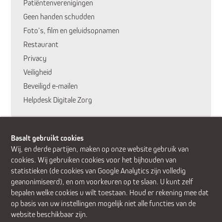
Patiëntenverenigingen
Geen handen schudden
Foto’s, film en geluidsopnamen
Restaurant
Privacy
Veiligheid
Beveiligd e-mailen
Helpdesk Digitale Zorg
Basalt gebruikt cookies
Wij, en derde partijen, maken op onze website gebruik van
cookies. Wij gebruiken cookies voor het bijhouden van
statistieken (de cookies van Google Analytics zijn volledig
geanonimiseerd), en om voorkeuren op te slaan. U kunt zelf
Alphen aan den Rijn (Alrijne Ziekenhuis)
Delft
Den Haag
bepalen welke cookies u wilt toestaan. Houd er rekening mee dat
Gouda
Leiden
Leiderdorp (Alrijne Ziekenhuis)
Zoetermeer
op basis van uw instellingen mogelijk niet alle functies van de
website beschikbaar zijn.