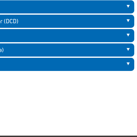
er (DCD)
a)