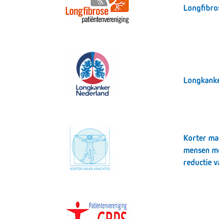
Longfibro
Longkanke
Korter maa
mensen me
reductie 