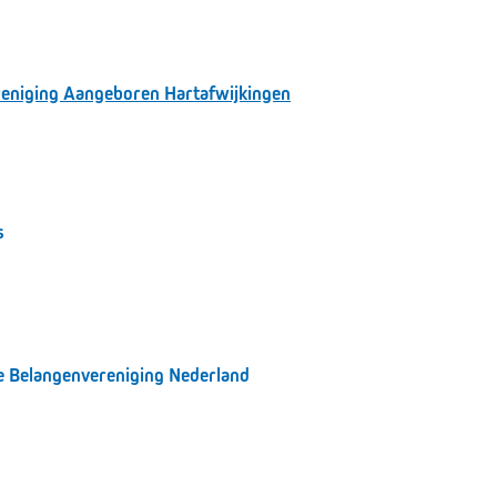
reniging Aangeboren Hartafwijkingen
s
e Belangenvereniging Nederland