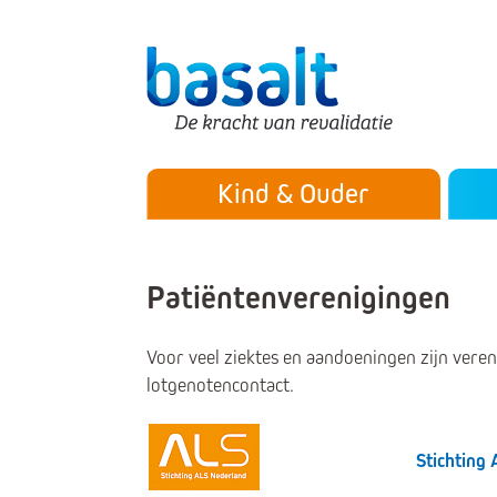
Direct naar de content
Direct naar de navigatie
Secu
Hoofdmenu
Kind & Ouder
Patiëntenverenigingen
Voor veel ziektes en aandoeningen zijn vere
lotgenotencontact.
Stichting