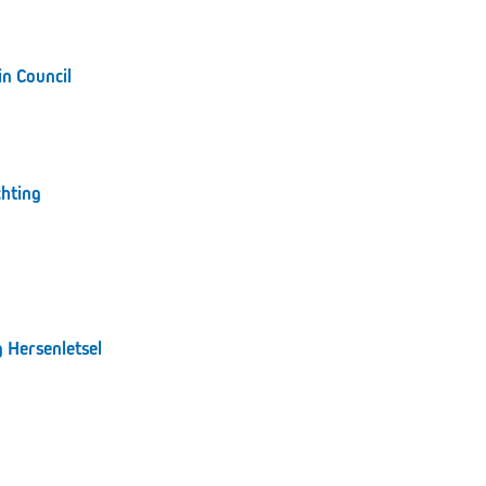
in Council
chting
 Hersenletsel