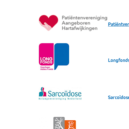
Patiëntve
Longfond
Sarcoïdos