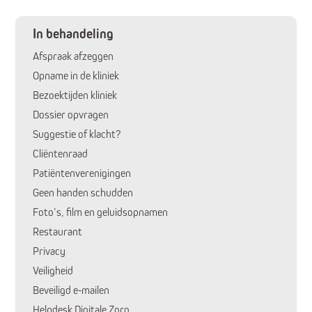
In behandeling
Afspraak afzeggen
Opname in de kliniek
Bezoektijden kliniek
Dossier opvragen
Suggestie of klacht?
Cliëntenraad
Patiëntenverenigingen
Huidige pagina:
Geen handen schudden
Foto’s, film en geluidsopnamen
Restaurant
Privacy
Veiligheid
Beveiligd e-mailen
Helpdesk Digitale Zorg