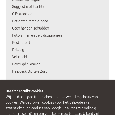
Suggestie of klacht?
Cliëntenraad
Patiëntenverenigingen
Geen handen schudden
Foto’s, film en geluidsopnamen
Restaurant
Privacy
Veiligheid
Beveiligd e-mailen
Helpdesk Digitale Zorg
Basalt gebruikt cookies
Wij, en derde partijen, maken op onze website gebruik van
cookies. Wij gebruiken cookies voor het bijhouden van
statistieken (de cookies van Google Analytics zijn volledig
geanonimiseerd), en om voorkeuren op te slaan. U kunt zelf
Alphen aan den Rijn (Alrijne Ziekenhuis)
Delft
Den Haag