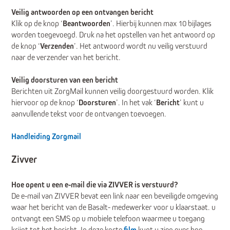
Veilig antwoorden op een ontvangen bericht
Klik op de knop ‘
Beantwoorden
’. Hierbij kunnen max 10 bijlages
worden toegevoegd. Druk na het opstellen van het antwoord op
de knop ‘
Verzenden
’. Het antwoord wordt nu veilig verstuurd
naar de verzender van het bericht.
Veilig doorsturen van een bericht
Berichten uit ZorgMail kunnen veilig doorgestuurd worden. Klik
hiervoor op de knop ‘
Doorsturen
’. In het vak ‘
Bericht
’ kunt u
aanvullende tekst voor de ontvangen toevoegen.
Handleiding Zorgmail
Zivver
Hoe opent u een e-mail die via ZIVVER is verstuurd?
De e-mail van ZIVVER bevat een link naar een beveiligde omgeving
waar het bericht van de Basalt- medewerker voor u klaarstaat. u
ontvangt een SMS op u mobiele telefoon waarmee u toegang
krijgt tot het bericht. In deze korte
film
kunt u zien over hoe