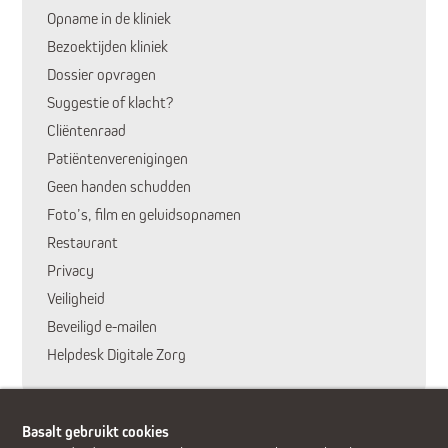
Opname in de kliniek
Bezoektijden kliniek
Dossier opvragen
Suggestie of klacht?
Cliëntenraad
Patiëntenverenigingen
Geen handen schudden
Foto’s, film en geluidsopnamen
Restaurant
Privacy
Veiligheid
Huidige pagina:
Beveiligd e-mailen
Helpdesk Digitale Zorg
Basalt gebruikt cookies