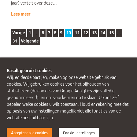
jaar) vertelt over deze…
Lees meer
Vorige
1
…
6
7
8
9
10
11
12
13
14
15
…
31
Volgende
Basalt gebruikt cookies
Wij, en derde partijen, maken op onze website gebruik van
cookies. Wij gebruiken cookies voor het bijhouden van
Alphen aan den Rijn (Alrijne Ziekenhuis)
Delft
Den Haag
statistieken (de cookies van Google Analytics zijn volledig
Gouda
Leiden
Leiderdorp (Alrijne Ziekenhuis)
geanonimiseerd), en om voorkeuren op te slaan. U kunt zelf
Zoetermeer
bepalen welke cookies u wilt toestaan. Houd er rekening mee dat
op basis van uw instellingen mogelijk niet alle functies van de
website beschikbaar zijn.
Accepteer alle cookies
Cookie-instellingen
Disclaimer
Cookies
Privacy