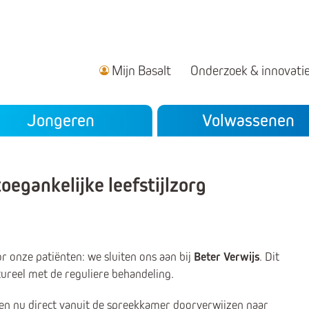
Mijn Basalt
Onderzoek & innovati
ndair menu
Jongeren
Volwassenen
egankelijke leefstijlzorg
or onze patiënten: we sluiten ons aan bij
Beter Verwijs
. Dit
ctureel met de reguliere behandeling.
en nu direct vanuit de spreekkamer doorverwijzen naar