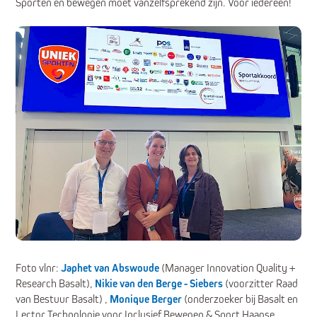
Sporten en bewegen moet vanzelfsprekend zijn. Voor iedereen!
Foto vlnr:
Japhet van Abswoude
(Manager Innovation Quality +
Research Basalt),
Nikie van den Berge - Siebers
(voorzitter Raad
van Bestuur Basalt) ,
Monique Berger
(onderzoeker bij Basalt en
Lector Technologie voor Inclusief Bewegen & Sport Haagse