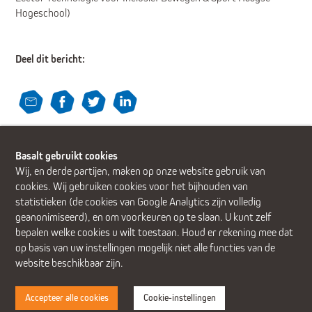
Hogeschool)
Deel dit bericht:
Terug
Basalt gebruikt cookies
Wij, en derde partijen, maken op onze website gebruik van
cookies. Wij gebruiken cookies voor het bijhouden van
statistieken (de cookies van Google Analytics zijn volledig
geanonimiseerd), en om voorkeuren op te slaan. U kunt zelf
Alphen aan den Rijn (Alrijne Ziekenhuis)
Delft
Den Haag
bepalen welke cookies u wilt toestaan. Houd er rekening mee dat
Gouda
Leiden
Leiderdorp (Alrijne Ziekenhuis)
Zoetermeer
op basis van uw instellingen mogelijk niet alle functies van de
website beschikbaar zijn.
Accepteer alle cookies
Cookie-instellingen
Disclaimer
Cookies
Privacy