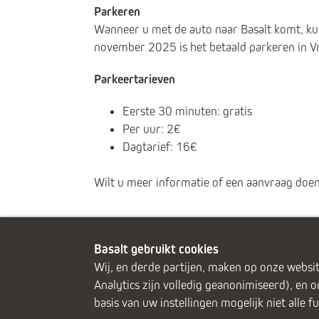
Parkeren
Wanneer u met de auto naar Basalt komt, kun
november 2025 is het betaald parkeren in Vr
Parkeertarieven
Eerste 30 minuten: gratis
Per uur: 2€
Dagtarief: 16€
Wilt u meer informatie of een aanvraag doen
Basalt gebruikt cookies
Wij, en derde partijen, maken op onze websit
Analytics zijn volledig geanonimiseerd), en 
basis van uw instellingen mogelijk niet alle f
Alphen aan den Rijn (Alrijne Ziekenhuis)
Del