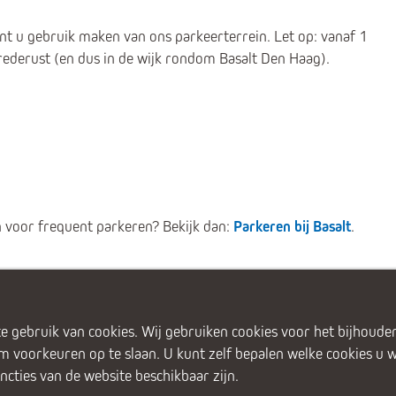
t u gebruik maken van ons parkeerterrein. Let op: vanaf 1
ederust (en dus in de wijk rondom Basalt Den Haag).
 voor frequent parkeren? Bekijk dan:
Parkeren bij Basalt
.
e gebruik van cookies. Wij gebruiken cookies voor het bijhouden
om voorkeuren op te slaan. U kunt zelf bepalen welke cookies u 
uncties van de website beschikbaar zijn.
ft
Den Haag
Gouda
Leiden
V