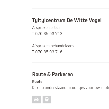
Tyltylcentrum De Witte Vogel
Afspraken artsen
T 070 35 93 713
Afspraken behandelaars
T 070 35 93 716
Route & Parkeren
Route
Klik op onderstaande icoontjes voor uw rout