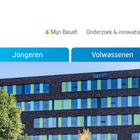
Mijn Basalt
Onderzoek & innovati
ndair menu
Jongeren
Volwassenen