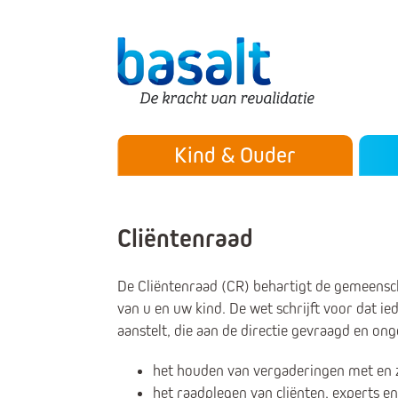
Direct naar de content
Direct naar de navigatie
Secu
Hoofdmenu
Kind & Ouder
Cliëntenraad
De Cliëntenraad (CR) behartigt de gemeenscha
van u en uw kind. De wet schrijft voor dat ie
aanstelt, die aan de directie gevraagd en on
het houden van vergaderingen met en z
het raadplegen van cliënten, experts e