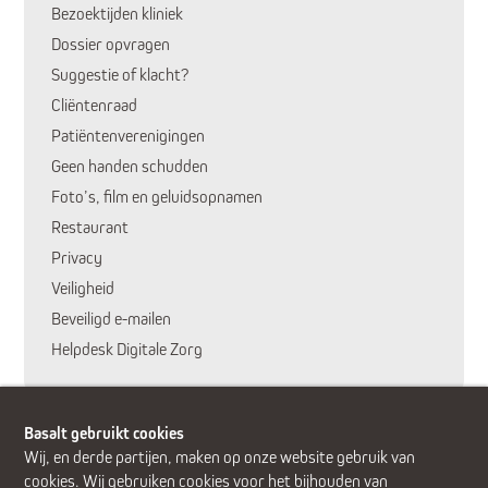
Bezoektijden kliniek
Dossier opvragen
Suggestie of klacht?
Cliëntenraad
Patiëntenverenigingen
Geen handen schudden
Foto’s, film en geluidsopnamen
Restaurant
Privacy
Veiligheid
Huidige pagina:
Beveiligd e-mailen
Helpdesk Digitale Zorg
Basalt gebruikt cookies
Wij, en derde partijen, maken op onze website gebruik van
cookies. Wij gebruiken cookies voor het bijhouden van