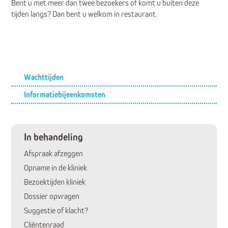
Bent u met meer dan twee bezoekers of komt u buiten deze
tijden langs? Dan bent u welkom in restaurant.
Submenu
Wachttijden
Informatiebijeenkomsten
In behandeling
Afspraak afzeggen
Opname in de kliniek
Huidige pagina:
Bezoektijden kliniek
Dossier opvragen
Suggestie of klacht?
Cliëntenraad