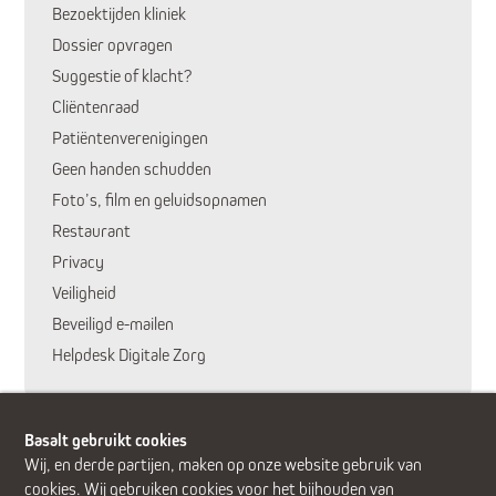
Bezoektijden kliniek
Dossier opvragen
Suggestie of klacht?
Cliëntenraad
Patiëntenverenigingen
Geen handen schudden
Foto’s, film en geluidsopnamen
Restaurant
Privacy
Veiligheid
Huidige pagina:
Beveiligd e-mailen
Helpdesk Digitale Zorg
Basalt gebruikt cookies
Wij, en derde partijen, maken op onze website gebruik van
cookies. Wij gebruiken cookies voor het bijhouden van