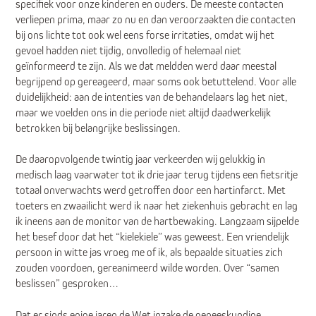
specifiek voor onze kinderen en ouders. De meeste contacten
verliepen prima, maar zo nu en dan veroorzaakten die contacten
bij ons lichte tot ook wel eens forse irritaties, omdat wij het
gevoel hadden niet tijdig, onvolledig of helemaal niet
geïnformeerd te zijn. Als we dat meldden werd daar meestal
begrijpend op gereageerd, maar soms ook betuttelend. Voor alle
duidelijkheid: aan de intenties van de behandelaars lag het niet,
maar we voelden ons in die periode niet altijd daadwerkelijk
betrokken bij belangrijke beslissingen.
De daaropvolgende twintig jaar verkeerden wij gelukkig in
medisch laag vaarwater tot ik drie jaar terug tijdens een fietsritje
totaal onverwachts werd getroffen door een hartinfarct. Met
toeters en zwaailicht werd ik naar het ziekenhuis gebracht en lag
ik ineens aan de monitor van de hartbewaking. Langzaam sijpelde
het besef door dat het “kielekiele” was geweest. Een vriendelijk
persoon in witte jas vroeg me of ik, als bepaalde situaties zich
zouden voordoen, gereanimeerd wilde worden. Over “samen
beslissen” gesproken…
Dat er sinds enige jaren de Wet inzake de geneeskundige