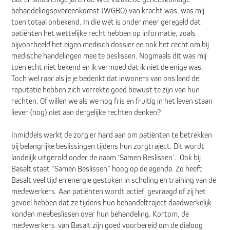
behandelingsovereenkomst (WGBO) van kracht was, was mij
toen totaal onbekend. In die wet is onder meer geregeld dat
patiënten het wettelijke recht hebben op informatie, zoals
bijvoorbeeld het eigen medisch dossier en ook het recht om bij
medische handelingen mee te beslissen. Nogmaals dit was mij
toen echt niet bekend en ik vermoed dat ik niet de enige was.
Toch wel raar als je je bedenkt dat inwoners van ons land de
reputatie hebben zich verrekte goed bewust te zijn van hun
rechten. Of willen we als we nog fris en fruitig in het leven staan
liever (nog) niet aan dergelijke rechten denken?
Inmiddels werkt de zorg er hard aan om patiënten te betrekken
bij belangrijke beslissingen tijdens hun zorgtraject. Dit wordt
landelijk uitgerold onder de naam ‘Samen Beslissen’. Ook bij
Basalt staat “Samen Beslissen” hoog op de agenda. Zo heeft
Basalt veel tijd en energie gestoken in scholing en training van de
medewerkers. Aan patiënten wordt actief gevraagd of zij het
gevoel hebben dat ze tijdens hun behandeltraject daadwerkelijk
konden meebeslissen over hun behandeling. Kortom, de
medewerkers van Basalt zijn goed voorbereid om de dialoog