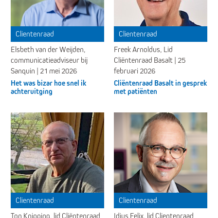
Clientenraad
Clientenraad
Elsbeth van der Weijden,
Freek Arnoldus, Lid
communicatieadviseur bij
Cliëntenraad Basalt | 25
Sanquin | 21 mei 2026
februari 2026
Het was bizar hoe snel ik
Cliëntenraad Basalt in gesprek
achteruitging
met patiënten
Clientenraad
Clientenraad
Ton Knipping, lid Cliëntenraad
Idius Felix, lid Clientenraad