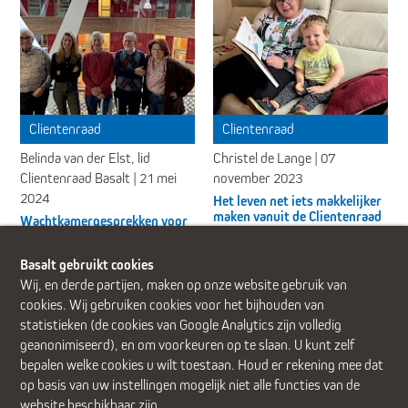
Clientenraad
Clientenraad
Belinda van der Elst, lid
Christel de Lange | 07
Clientenraad Basalt | 21 mei
november 2023
2024
Het leven net iets makkelijker
maken vanuit de Clientenraad
Wachtkamergesprekken voor
bij Basalt
verbeteringen in de zorg
Basalt gebruikt cookies
Wij, en derde partijen, maken op onze website gebruik van
cookies. Wij gebruiken cookies voor het bijhouden van
statistieken (de cookies van Google Analytics zijn volledig
geanonimiseerd), en om voorkeuren op te slaan. U kunt zelf
Alphen aan den Rijn (Alrijne Ziekenhuis)
Delft
Den Haag
Gouda
bepalen welke cookies u wilt toestaan. Houd er rekening mee dat
Leiden
Leiderdorp (Alrijne Ziekenhuis)
Zoetermeer
op basis van uw instellingen mogelijk niet alle functies van de
website beschikbaar zijn.