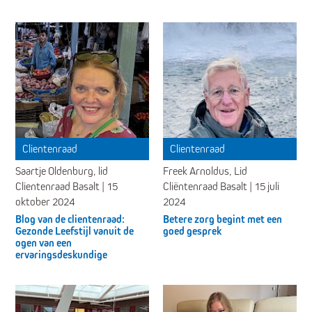
Clientenraad
Clientenraad
Saartje Oldenburg, lid
Freek Arnoldus, Lid
Clientenraad Basalt | 15
Cliëntenraad Basalt | 15 juli
oktober 2024
2024
Blog van de clientenraad:
Betere zorg begint met een
Gezonde Leefstijl vanuit de
goed gesprek
ogen van een
ervaringsdeskundige