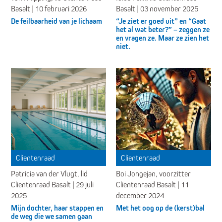
Basalt | 10 februari 2026
Basalt | 03 november 2025
De feilbaarheid van je lichaam
“Je ziet er goed uit” en “Gaat
het al wat beter?” – zeggen ze
en vragen ze. Maar ze zien het
niet.
Clientenraad
Clientenraad
Patricia van der Vlugt, lid
Boi Jongejan, voorzitter
Clientenraad Basalt | 29 juli
Clientenraad Basalt | 11
2025
december 2024
Mijn dochter, haar stappen en
Met het oog op de (kerst)bal
de weg die we samen gaan