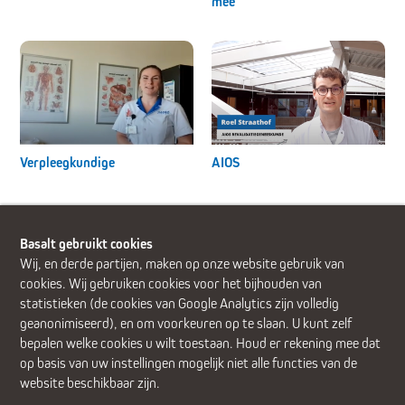
mee
Verpleegkundige
AIOS
Terug
Basalt gebruikt cookies
Wij, en derde partijen, maken op onze website gebruik van
cookies. Wij gebruiken cookies voor het bijhouden van
statistieken (de cookies van Google Analytics zijn volledig
geanonimiseerd), en om voorkeuren op te slaan. U kunt zelf
Alphen aan den Rijn (Alrijne Ziekenhuis)
Delft
Den Haag
Gouda
bepalen welke cookies u wilt toestaan. Houd er rekening mee dat
Leiden
Leiderdorp (Alrijne Ziekenhuis)
Zoetermeer
op basis van uw instellingen mogelijk niet alle functies van de
website beschikbaar zijn.