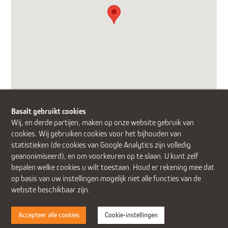
Basalt gebruikt cookies
Wij, en derde partijen, maken op onze website gebruik van
cookies. Wij gebruiken cookies voor het bijhouden van
statistieken (de cookies van Google Analytics zijn volledig
geanonimiseerd), en om voorkeuren op te slaan. U kunt zelf
Alphen aan den Rijn (Alrijne Ziekenhuis)
Delft
Den Haag
bepalen welke cookies u wilt toestaan. Houd er rekening mee dat
Gouda
Leiden
Leiderdorp (Alrijne Ziekenhuis)
Zoetermeer
op basis van uw instellingen mogelijk niet alle functies van de
website beschikbaar zijn.
Accepteer alle cookies
Cookie-instellingen
Disclaimer
Cookies
Privacy