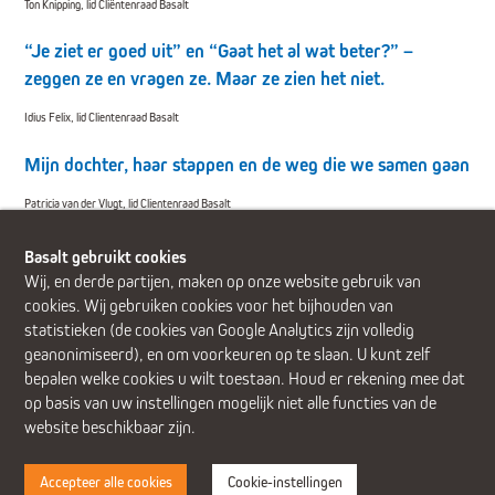
Ton Knipping, lid Cliëntenraad Basalt
“Je ziet er goed uit” en “Gaat het al wat beter?” –
zeggen ze en vragen ze. Maar ze zien het niet.
Idius Felix, lid Clientenraad Basalt
Mijn dochter, haar stappen en de weg die we samen gaan
Patricia van der Vlugt, lid Clientenraad Basalt
Basalt gebruikt cookies
Wij, en derde partijen, maken op onze website gebruik van
cookies. Wij gebruiken cookies voor het bijhouden van
statistieken (de cookies van Google Analytics zijn volledig
Alphen aan den Rijn (Alrijne Ziekenhuis)
Delft
Den Haag
geanonimiseerd), en om voorkeuren op te slaan. U kunt zelf
Gouda
Leiden
Leiderdorp (Alrijne Ziekenhuis)
Zoetermeer
bepalen welke cookies u wilt toestaan. Houd er rekening mee dat
op basis van uw instellingen mogelijk niet alle functies van de
website beschikbaar zijn.
Accepteer alle cookies
Cookie-instellingen