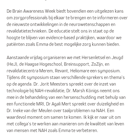
De Brain Awareness Week biedt bovendien een uitgelezen kans
om zorgprofessionals bij elkaar te brengen en te informeren over
de nieuwste ontwikkelingen in de neurowetenschappen en
revalidatietechnieken. De educatie stelt ons in staat op de
hoogte te blijven van evidence-based praktijken, waardoor we
patiënten zoals Emma de best mogelijke zorg kunnen bieden.
Aanstaande vrijdag organiseren we met Hersenletsel en Jeugd
(HeJ), de Haagse Hogeschool, Breinsupport, ZoZijn, en
revalidatiecentra Merem, Revant, Heliomare een symposium.
Tijdens dit symposium staan verschillende sprekers en thema’s
op de agenda. Dr. Jorit Meesters spreekt over de inzet van
technologie bij NAH-revalidatie, Dr. Marsh Königs neemt ons
mee in de behandeling van een hersenschudding met behulp van
een functionele MRI, Dr Agali Mert spreekt over duizeligheid en
Dr. Ineke van der Meulen over taalproblemen na NAH. Een
waardevol moment om samen te komen. Ik kijk er naar uit om
met collega’s te werken aan manieren om de kwaliteit van leven
van mensen met NAH zoals Emma te verbeteren.