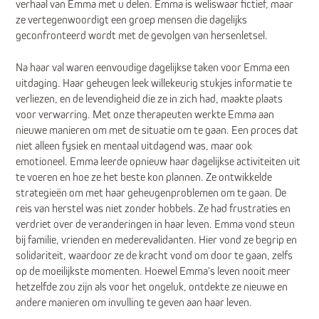
verhaal van Emma met u delen. Emma is weliswaar fictief, maar
ze vertegenwoordigt een groep mensen die dagelijks
geconfronteerd wordt met de gevolgen van hersenletsel.
Na haar val waren eenvoudige dagelijkse taken voor Emma een
uitdaging. Haar geheugen leek willekeurig stukjes informatie te
verliezen, en de levendigheid die ze in zich had, maakte plaats
voor verwarring. Met onze therapeuten werkte Emma aan
nieuwe manieren om met de situatie om te gaan. Een proces dat
niet alleen fysiek en mentaal uitdagend was, maar ook
emotioneel. Emma leerde opnieuw haar dagelijkse activiteiten uit
te voeren en hoe ze het beste kon plannen. Ze ontwikkelde
strategieën om met haar geheugenproblemen om te gaan. De
reis van herstel was niet zonder hobbels. Ze had frustraties en
verdriet over de veranderingen in haar leven. Emma vond steun
bij familie, vrienden en mederevalidanten. Hier vond ze begrip en
solidariteit, waardoor ze de kracht vond om door te gaan, zelfs
op de moeilijkste momenten. Hoewel Emma's leven nooit meer
hetzelfde zou zijn als voor het ongeluk, ontdekte ze nieuwe en
andere manieren om invulling te geven aan haar leven.