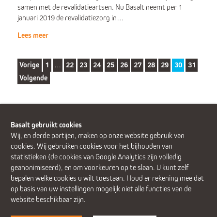
samen met de revalidatieartsen. Nu Basalt neemt per 1
januari 2019 de revalidatiezorg in…
Lees meer
Vorige
1
…
22
23
24
25
26
27
28
29
30
31
Volgende
Basalt gebruikt cookies
Wij, en derde partijen, maken op onze website gebruik van
cookies. Wij gebruiken cookies voor het bijhouden van
Alphen aan den Rijn (Alrijne Ziekenhuis)
Delft
Den Haag
statistieken (de cookies van Google Analytics zijn volledig
Gouda
Leiden
Leiderdorp (Alrijne Ziekenhuis)
geanonimiseerd), en om voorkeuren op te slaan. U kunt zelf
Zoetermeer
bepalen welke cookies u wilt toestaan. Houd er rekening mee dat
op basis van uw instellingen mogelijk niet alle functies van de
website beschikbaar zijn.